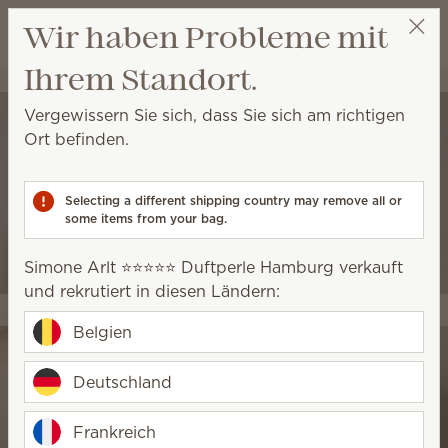
Warenkorb a
Wir haben Probleme mit
Wunschliste
Ihrem Standort.
Simone Arlt ⭐️⭐️⭐️⭐️⭐️ Duftperle Hamburg
Party auswählen
Vergewissern Sie sich, dass Sie sich am richtigen
Ort befinden.
Selecting a different shipping country may remove all or
some items from your bag.
Simone Arlt ⭐️⭐️⭐️⭐️⭐️ Duftperle Hamburg verkauft
und rekrutiert in diesen Ländern:
Belgien
Deutschland
Frankreich