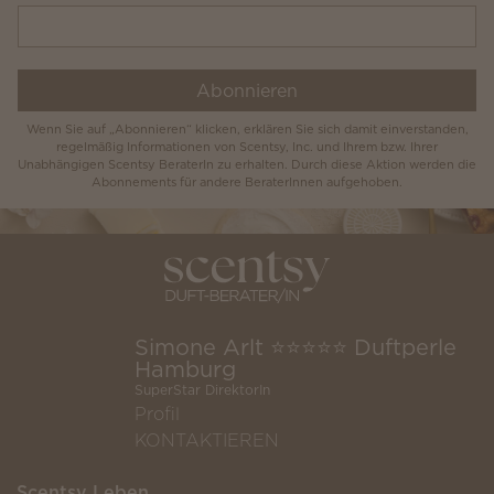
Abonnieren
Wenn Sie auf „Abonnieren“ klicken, erklären Sie sich damit einverstanden,
regelmäßig Informationen von Scentsy, Inc. und Ihrem bzw. Ihrer
Unabhängigen Scentsy BeraterIn zu erhalten. Durch diese Aktion werden die
Abonnements für andere BeraterInnen aufgehoben.
Simone Arlt ⭐️⭐️⭐️⭐️⭐️ Duftperle
Hamburg
SuperStar DirektorIn
Profil
KONTAKTIEREN
Scentsy Leben