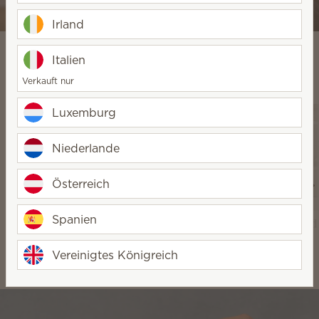
Raumdiffuser und Öle kaufen
Irland
Italien
Verkauft nur
Entdecken Sie unsere Produkte
Luxemburg
Niederlande
Österreich
Spanien
Elektrische
Raumdiffuser
Scentsy Air und
Duftlampen und
und Öle
Pods
Vereinigtes Königreich
Wachs