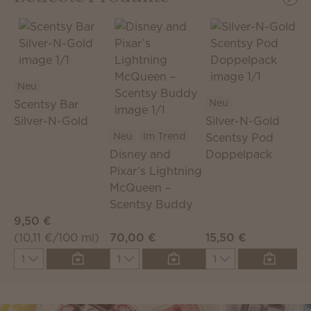
Neu
Neu
Scentsy Bar
Silver-N-Gold
Silver-N-Gold
Neu
Im Trend
Scentsy Pod
Disney and
Doppelpack
S
Pixar’s Lightning
D
McQueen –
P
Scentsy Buddy
R
9,50 €
1
(10,11 €/100 ml)
70,00 €
15,50 €
(
Quantity
Quantity
Quantity
Q