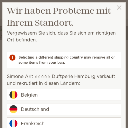
Warenkorb a
Wir haben Probleme mit
Wunschliste
Erleben Sie Ihren Raum
Ihrem Standort.
Simone Arlt ⭐️⭐️⭐️⭐️⭐️ Duftperle Hamburg
Party auswählen
neu.
Vergewissern Sie sich, dass Sie sich am richtigen
Verwandeln Sie Ihr Zuhause in einen Ort der
Ort befinden.
Selbstentfaltung mit einzigartigem Dekor und
hochwertigen Düften.
Scentsy Warm
Selecting a different shipping country may remove all or
some items from your bag.
geerdet, rustikal, gemütlich, natürlich
Simone Arlt ⭐️⭐️⭐️⭐️⭐️ Duftperle Hamburg verkauft
und rekrutiert in diesen Ländern:
Belgien
Deutschland
Frankreich