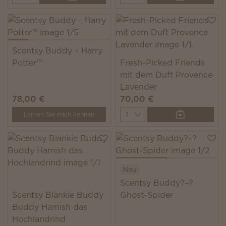
Scentsy Buddy – Harry
Potter™
Fresh-Picked Friends
mit dem Duft Provence
Lavender
78,00 €
70,00 €
Quantity
Lernen Sie mich kennen
Neu
Scentsy Buddy?–?
Scentsy Blankie Buddy
Ghost-Spider
Buddy Hamish das
Hochlandrind