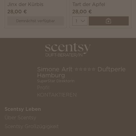
Jinx der Kürbis
Tart der Apfel
28,00 €
28,00 €
Quantity
Demnächst verfügbar
Simone Arlt ⭐️⭐️⭐️⭐️⭐️ Duftperle
Hamburg
SuperStar DirektorIn
Profil
KONTAKTIEREN
Scentsy Leben
Über Scentsy
Scentsy Großzügigkeit