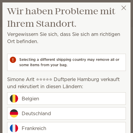
Warenkorb a
Wir haben Probleme mit
Wunschliste
Ihrem Standort.
Simone Arlt ⭐️⭐️⭐️⭐️⭐️ Duftperle Hamburg
Party auswählen
Startseite
Plüschartikel
Vergewissern Sie sich, dass Sie sich am richtigen
Plüschartikel
Ort befinden.
Mit kuscheligen Freunden und fabelhaftem Duft gibt
es unendlich viele Gründe, Kinder und Erwachsene
Selecting a different shipping country may remove all or
um lächeln zu bringen.
some items from your bag.
20 Ergebnisse
Relevanz
Filter
Simone Arlt ⭐️⭐️⭐️⭐️⭐️ Duftperle Hamburg verkauft
und rekrutiert in diesen Ländern:
Belgien
Deutschland
Neu
Scentsy Buddy –
Disney and Pixar’s
Disney Stitch
Frankreich
Lightning McQueen –