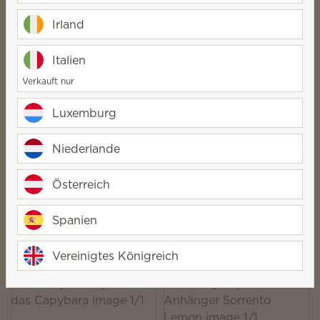
Scentsy Buddy
Irland
70,00 €
62,00 €
Quantity
Lernen Sie mich kennen
Italien
Verkauft nur
Luxemburg
Scentsy Buddy Toodle
Niederlande
Wärmender Scentsy
der Doodle-Hund
Gewichts-Buddy
Österreich
Hamish das
Hochlandrind
Spanien
93,00 €
55,00 €
Lernen Sie mich kennen
Lernen Sie mich kennen
Vereinigtes Königreich